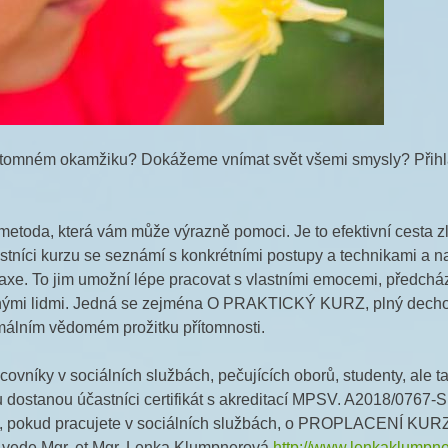
řítomném okamžiku? Dokážeme vnímat svět všemi smysly? Přihl
oda, která vám může výrazně pomoci. Je to efektivní cesta zle
stníci kurzu se seznámí s konkrétními postupy a technikami a na
 praxe. To jim umožní lépe pracovat s vlastními emocemi, předch
inými lidmi. Jedná se zejména O PRAKTICKÝ KURZ, plný dechov
málním vědomém prožitku přítomnosti.
níky v sociálních službách, pečujících oborů, studenty, ale tak
 dostanou účastníci certifikát s akreditací MPSV. A2018/0767
 pokud pracujete v sociálních službách, o PROPLACENÍ KURZU
vede Mgr. et Mgr. Lenka Klumpnerová
http://www.lenkaklumpne