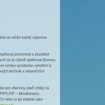
ásit se může každý zájemce.
pšovat pozornost a zkvalitnit
učí se je cíleně aplikovat (formou
ázet vzniku syndromu vyhoření a
ých technik a relaxačních
é pro všechny, kteří chtějí na
-SP/PC/VP – Mindfulness.
 nebo si jej vyberte jako
rova.cz/