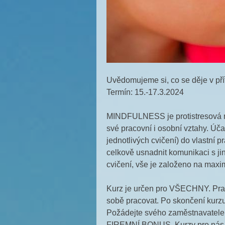
Uvědomujeme si, co se děje v p
Termín: 15.-17.3.2024
MINDFULNESS je protistresová met
své pracovní i osobní vztahy. Úča
jednotlivých cvičení) do vlastní
celkově usnadnit komunikaci s j
cvičení, vše je založeno na maxi
Kurz je určen pro VŠECHNY. Pracov
sobě pracovat. Po skončení kurzu
Požádejte svého zaměstnavatele,
FIREMNÍ BONUS. Kurzy pro nás 