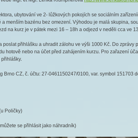
ektora, ubytování ve 2- lůžkových pokojích se sociálním zařízením
uně a menším bazénu bez omezení. Výhodou je malá skupina, sou
jezd na kurz je v pátek mezi 16 – 18h a odjezd v neděli cca ve 1
 poslat přihlášku a uhradit zálohu ve výši 1000 Kč. Do zprávy 
ezdu hotově nebo na účet před zahájením kurzu. Pro zařazení úča
řihlášky.
ng Brno CZ, č. účtu: 27-0461150247/0100, var. symbol 151703 d
(u Poličky)
můžete se přihlásit jako náhradník)