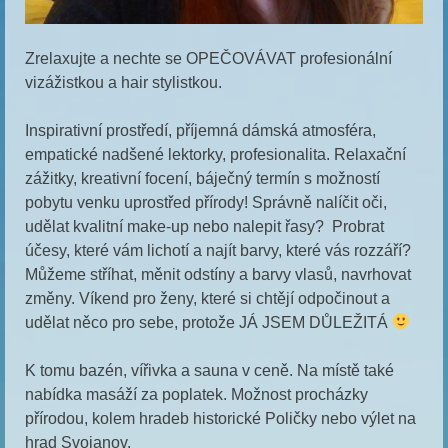
Zrelaxujte a nechte se OPEČOVÁVAT profesionální
vizážistkou a hair stylistkou.
Inspirativní prostředí, příjemná dámská atmosféra,
empatické nadšené lektorky, profesionalita. Relaxační
zážitky, kreativní focení, báječný termín s možností
pobytu venku uprostřed přírody! Správně nalíčit oči,
udělat kvalitní make-up nebo nalepit řasy? Probrat
účesy, které vám lichotí a najít barvy, které vás rozzáří?
Můžeme stříhat, měnit odstíny a barvy vlasů, navrhovat
změny. Víkend pro ženy, které si chtějí odpočinout a
udělat něco pro sebe, protože JÁ JSEM DŮLEŽITÁ
K tomu bazén, vířivka a sauna v ceně. Na místě také
nabídka masáží za poplatek. Možnost procházky
přírodou, kolem hradeb historické Poličky nebo výlet na
hrad Svojanov.