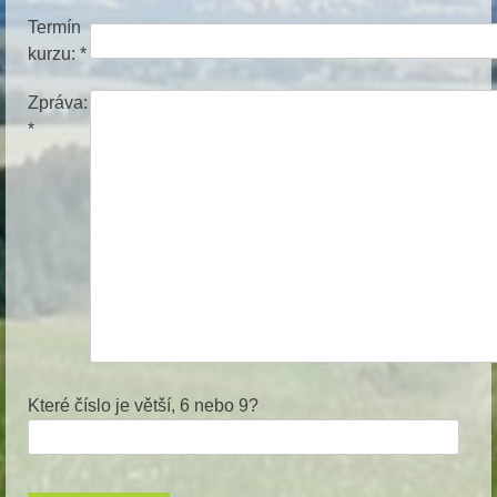
Termín
kurzu: *
Zpráva:
*
Které číslo je větší, 6 nebo 9?