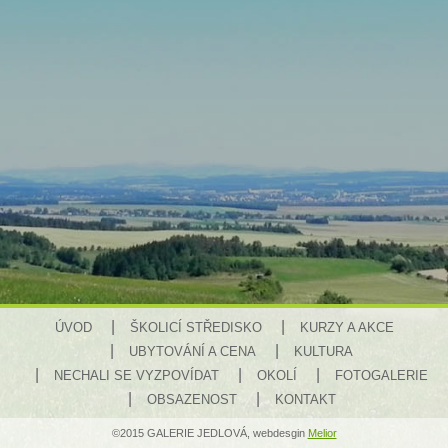
ÚVOD
ŠKOLICÍ STŘEDISKO
KURZY A AKCE
UBYTOVÁNÍ A CENA
KULTURA
NECHALI SE VYZPOVÍDAT
OKOLÍ
FOTOGALERIE
OBSAZENOST
KONTAKT
©2015 GALERIE JEDLOVÁ, webdesgin
Melior